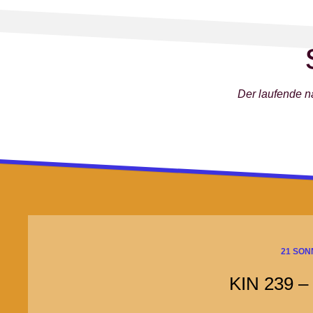
Skip
to
content
Der laufende na
21 SO
KIN 239 –