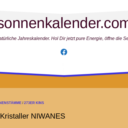
sonnenkalender.co
türliche Jahreskalender. Hol Dir jetzt pure Energie, öffne die See
NNENSTÄMME
/
273ER KINS
 Kristaller NIWANES