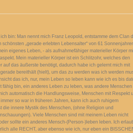
 ich bin: Man nennt mich Franz Leopold, entstamme dem Clan d
im schönsten „gerade erlebten Lebensalter“ von 61 Sonnenjahre
ein eigenes Leben, - als aufnahmefähiger materieller Körper mi
ekt. Mein materieller Körper ist ein Schlitzohr, welches den
 auf das äußerste benötigt, dadurch habe ich gelernt mich mit
 gerade bereithält (hielt), um das zu werden was ich werden mu
nsicht das ich, nur, mein Leben so leben kann wie ich es bis dat
ht fähig bin, ein anderes Leben zu leben, was andere Menschen
ür mich automatisch die Handlungsweise, Menschen mit Respekt 
 immer so war in früheren Jahren, kann ich auch ruhigem
t die innere Mystik des Menschen, (ohne Religion und
nschauungen). Viele Menschen sind mit meinem Leben nicht
 oder sollte ein anderes Mensch-(Person-)leben leben. Ich erlau
türlich alle RECHT, aber ebenso wie ich, nur eben ein BISSCHE